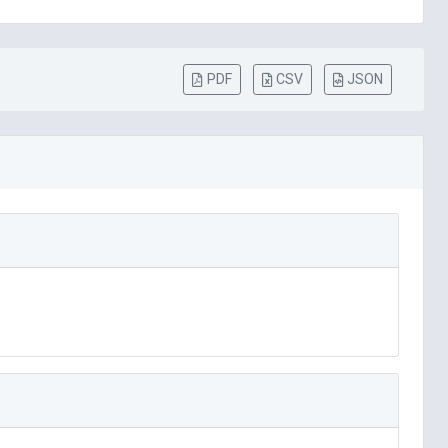
PDF
CSV
JSON