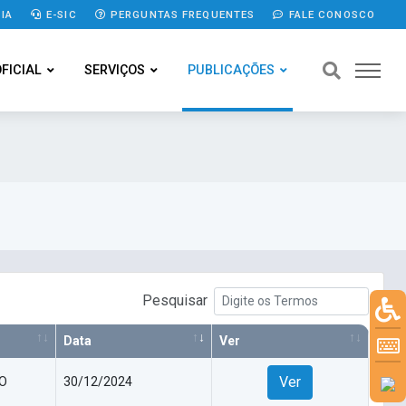
IA
E-SIC
PERGUNTAS FREQUENTES
FALE CONOSCO
OFICIAL
SERVIÇOS
PUBLICAÇÕES
Pesquisar
Data
Ver
Ver
VO
30/12/2024