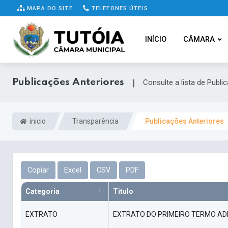
MAPA DO SITE
TELEFONES ÚTEIS
INÍCIO
CÂMARA
Publicações Anteriores
|
Consulte a lista de Publi
inicio
Transparência
Publicações Anteriores
Copiar
Excel
CSV
PDF
Categoria
Titulo
EXTRATO
EXTRATO DO PRIMEIRO TERMO ADI